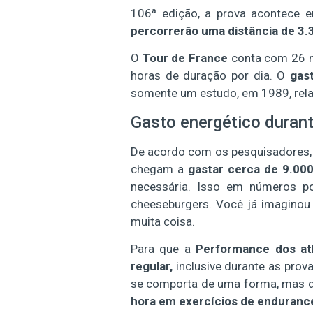
106ª edição,
a prova acontece e
percorrerão uma distância de 3.
O
Tour de France
conta com 26 m
horas de duração por dia. O
gas
somente um estudo, em 1989, rel
Gasto energético durant
De acordo com os pesquisadores
chegam a
gastar cerca de 9.00
necessária. Isso em números po
cheeseburgers. Você já imaginou
muita coisa.
Para que a
Performance dos atl
regular,
inclusive durante as prov
se comporta de uma forma, mas 
hora em exercícios de enduranc