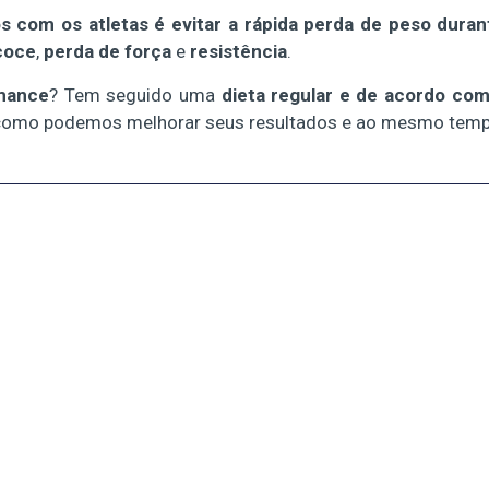
os com os atletas é evitar a rápida perda de peso dura
ecoce
,
perda de força
e
resistência
.
rmance
? Tem seguido uma
dieta regular e de acordo co
 como podemos melhorar seus resultados e ao mesmo tempo