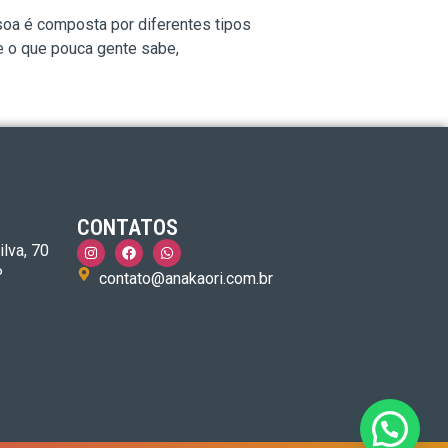
oa é composta por diferentes tipos
e o que pouca gente sabe,
CONTATOS
ilva, 70
P
contato@anakaori.com.br