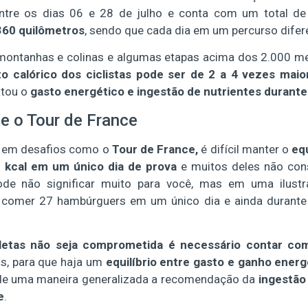
ntre os dias 06 e 28 de julho e conta com um total de
360 quilômetros
, sendo que cada dia em um percurso difer
ontanhas e colinas e algumas etapas acima dos 2.000 m
to calórico dos ciclistas pode ser de 2 a 4 vezes mai
atou o
gasto energético e ingestão de nutrientes durante
e o Tour de France
, em desafios como o
Tour de France,
é difícil manter o
equ
0 kcal em um único dia de prova
e muitos deles não cons
de não significar muito para você, mas em uma ilustr
 comer 27 hambúrguers em um único dia e ainda durante 
etas não seja comprometida é necessário contar com 
as, para que haja um
equilíbrio entre gasto e ganho energ
de uma maneira generalizada a recomendação da
ingestão
e
.